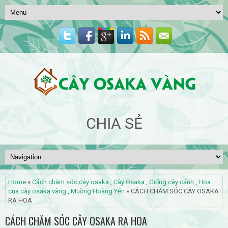
CHIA SẺ
Home
»
Cách chăm sóc cây osaka
,
Cây Osaka
,
Giống cây cảnh
,
Hoa
của cây osaka vàng
,
Muồng Hoàng Yến
» CÁCH CHĂM SÓC CÂY OSAKA
RA HOA
CÁCH CHĂM SÓC CÂY OSAKA RA HOA