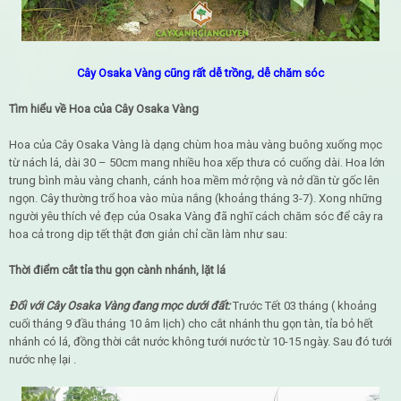
Cây Osaka Vàng cũng rất dễ trồng, dễ chăm sóc
Tìm hiểu về Hoa của Cây Osaka Vàng
Hoa của Cây Osaka Vàng là dạng chùm hoa màu vàng buông xuống mọc
từ nách lá, dài 30 – 50cm mang nhiều hoa xếp thưa có cuống dài. Hoa lớn
trung bình màu vàng chanh, cánh hoa mềm mở rộng và nở dần từ gốc lên
ngọn. Cây thường trổ hoa vào mùa nắng (khoảng tháng 3-7). Xong những
người yêu thích vẻ đẹp của Osaka Vàng đã nghĩ cách chăm sóc để cây ra
hoa cả trong dịp tết thật đơn giản chỉ cần làm như sau:
Thời điểm cắt tỉa thu gọn cành nhánh, lặt lá
Đối với Cây Osaka Vàng đang mọc dưới đất:
Trước Tết 03 tháng ( khoảng
cuối tháng 9 đầu tháng 10 âm lịch) cho cắt nhánh thu gọn tàn, tỉa bỏ hết
nhánh có lá, đồng thời cắt nước không tưới nước từ 10-15 ngày. Sau đó tưới
nước nhẹ lại .