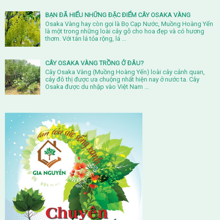
BẠN ĐÃ HIỂU NHỮNG ĐẶC ĐIỂM CÂY OSAKA VÀNG
Osaka Vàng hay còn gọi là Bọ Cạp Nước, Muồng Hoàng Yến
là một trong những loài cây gỗ cho hoa đẹp và có hương
thơm. Với tán lá tỏa rộng, lá ...
CÂY OSAKA VÀNG TRỒNG Ở ĐÂU?
Cây Osaka Vàng (Muồng Hoàng Yến) loài cây cảnh quan,
cây đô thị được ưa chuộng nhất hiện nay ở nước ta. Cây
Osaka được du nhập vào Việt Nam ...