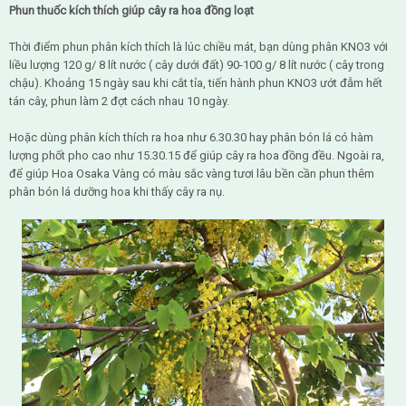
Phun thuốc kích thích giúp cây ra hoa đồng loạt
Thời điểm phun phân kích thích là lúc chiều mát, bạn dùng phân KNO3 với
liều lượng 120 g/ 8 lít nước ( cây dưới đất) 90-100 g/ 8 lít nước ( cây trong
chậu). Khoảng 15 ngày sau khi cắt tỉa, tiến hành phun KNO3 ướt đẫm hết
tán cây, phun làm 2 đợt cách nhau 10 ngày.
Hoặc dùng phân kích thích ra hoa như 6.30.30 hay phân bón lá có hàm
lượng phốt pho cao như 15.30.15 để giúp cây ra hoa đồng đều. Ngoài ra,
để giúp Hoa Osaka Vàng có màu sắc vàng tươi lâu bền cần phun thêm
phân bón lá dưỡng hoa khi thấy cây ra nụ.