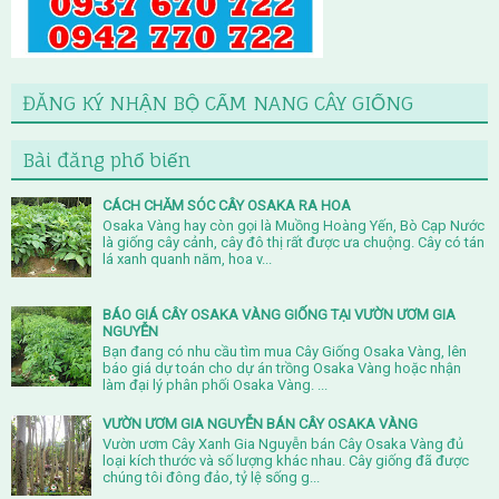
ĐĂNG KÝ NHẬN BỘ CẨM NANG CÂY GIỐNG
Bài đăng phổ biến
CÁCH CHĂM SÓC CÂY OSAKA RA HOA
Osaka Vàng hay còn gọi là Muồng Hoàng Yến, Bò Cạp Nước
là giống cây cảnh, cây đô thị rất được ưa chuộng. Cây có tán
lá xanh quanh năm, hoa v...
BÁO GIÁ CÂY OSAKA VÀNG GIỐNG TẠI VƯỜN ƯƠM GIA
NGUYỄN
Bạn đang có nhu cầu tìm mua Cây Giống Osaka Vàng, lên
báo giá dự toán cho dự án trồng Osaka Vàng hoặc nhận
làm đại lý phân phối Osaka Vàng. ...
VƯỜN ƯƠM GIA NGUYỄN BÁN CÂY OSAKA VÀNG
Vườn ươm Cây Xanh Gia Nguyễn bán Cây Osaka Vàng đủ
loại kích thước và số lượng khác nhau. Cây giống đã được
chúng tôi đông đảo, tỷ lệ sống g...