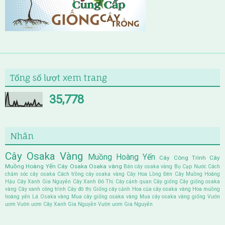
Tổng số lượt xem trang
35,778
Nhãn
Cây Osaka Vàng
Muồng Hoàng Yến
Cây Công Trình
Cây
Muồng Hoàng Yến
Cây Osaka
Osaka vàng
Bán cây osaka vàng
Bọ Cạp Nước
Cách
chăm sóc cây osaka
Cách trồng cây osaka vàng
Cây Hoa Lồng Đèn
Cây Muồng Hoàng
Hậu
Cây Xanh Gia Nguyễn
Cây Xanh Đô Thị
Cây cảnh quan
Cây giống
Cây giống osaka
vàng
Cây xanh công trình
Cây đô thị
Giống cây cảnh
Hoa của cây osaka vàng
Hoa muồng
hoàng yến
Lá Osaka vàng
Mua cây giống osaka vàng
Mua cây osaka vàng giống
Vườn
ươm
Vườn ươm Cây Xanh Gia Nguyễn
Vườn ươm Gia Nguyễn