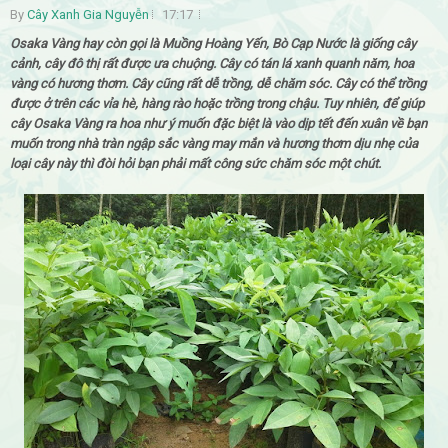
By
Cây Xanh Gia Nguyễn
17:17
Osaka Vàng hay còn gọi là Muồng Hoàng Yến, Bò Cạp Nước là giống cây
cảnh, cây đô thị rất được ưa chuộng. Cây có tán lá xanh quanh năm, hoa
vàng có hương thơm. Cây cũng rất dễ trồng, dễ chăm sóc. Cây có thể trồng
được ở trên các vỉa hè, hàng rào hoặc trồng trong chậu. Tuy nhiên, để giúp
cây Osaka Vàng ra hoa như ý muốn đặc biệt là vào dịp tết đến xuân về bạn
muốn trong nhà tràn ngập sắc vàng may mắn và hương thơm dịu nhẹ của
loại cây này thì đòi hỏi bạn phải mất công sức chăm sóc một chút.